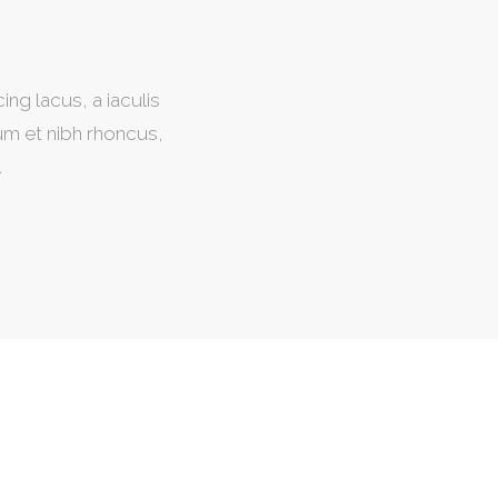
ng lacus, a iaculis
um et nibh rhoncus,
.