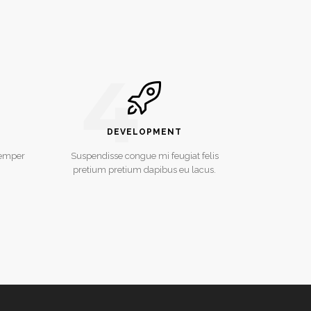
4
DEVELOPMENT
semper
Suspendisse congue mi feugiat felis
pretium pretium dapibus eu lacus.