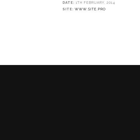
DATE:
1TH FEBRUARY, 2014
SITE:
WWW.SITE.PRO