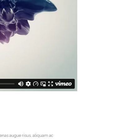
ecenas augue risus, aliquam ac