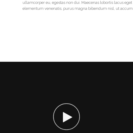
ullamcorper eu, egestas non dui. Maecenas lobortis lacus eget v
elementum venenatis, purus magna bibendum nisl, ut accums