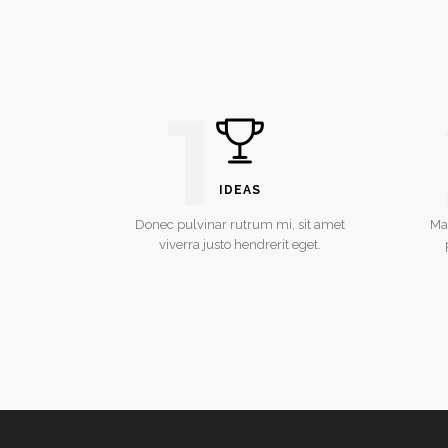
1
IDEAS
Donec pulvinar rutrum mi, sit amet
Ma
viverra justo hendrerit eget.